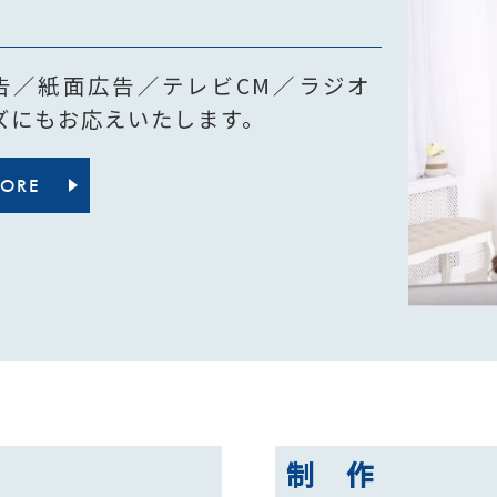
告／紙面広告／テレビCM／ラジオ
ズにもお応えいたします。
MORE
制 作