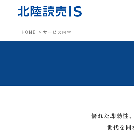
HOME >
サービス内容
募
採用情報
新卒
サービス内容
中途
VIEW MORE
折
VIEW MORE
資　
申込
搬入
優れた即効性
世代を問