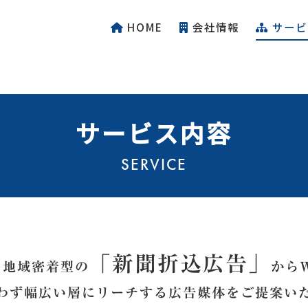
HOME
会社情報
サービ
集要項
私たちの仕事
サービス内容
採用
営業課
採用
管理課
SERVICE
物流課
込広告
WEB関連広告
総務・経理課
料
みの流れ
「新聞折込広告」
先
、地域密着型の
から
わず幅広い層にリーチする広告媒体をご提案い